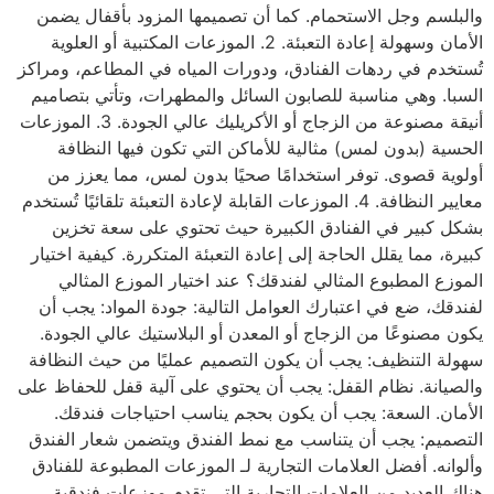
والبلسم وجل الاستحمام. كما أن تصميمها المزود بأقفال يضمن
الأمان وسهولة إعادة التعبئة. 2. الموزعات المكتبية أو العلوية
تُستخدم في ردهات الفنادق، ودورات المياه في المطاعم، ومراكز
السبا. وهي مناسبة للصابون السائل والمطهرات، وتأتي بتصاميم
أنيقة مصنوعة من الزجاج أو الأكريليك عالي الجودة. 3. الموزعات
الحسية (بدون لمس) مثالية للأماكن التي تكون فيها النظافة
أولوية قصوى. توفر استخدامًا صحيًا بدون لمس، مما يعزز من
معايير النظافة. 4. الموزعات القابلة لإعادة التعبئة تلقائيًا تُستخدم
بشكل كبير في الفنادق الكبيرة حيث تحتوي على سعة تخزين
كبيرة، مما يقلل الحاجة إلى إعادة التعبئة المتكررة. كيفية اختيار
الموزع المطبوع المثالي لفندقك؟ عند اختيار الموزع المثالي
لفندقك، ضع في اعتبارك العوامل التالية: جودة المواد: يجب أن
يكون مصنوعًا من الزجاج أو المعدن أو البلاستيك عالي الجودة.
سهولة التنظيف: يجب أن يكون التصميم عمليًا من حيث النظافة
والصيانة. نظام القفل: يجب أن يحتوي على آلية قفل للحفاظ على
الأمان. السعة: يجب أن يكون بحجم يناسب احتياجات فندقك.
التصميم: يجب أن يتناسب مع نمط الفندق ويتضمن شعار الفندق
وألوانه. أفضل العلامات التجارية لـ الموزعات المطبوعة للفنادق
هناك العديد من العلامات التجارية التي تقدم موزعات فندقية