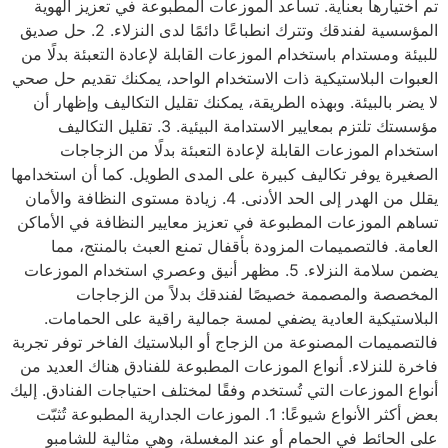
تم اختيارها بعناية. تساعد الموزعات المطبوعة في تعزيز الهوية
المؤسسية لفندقك وتترك انطباعًا دائمًا لدى النزلاء. 2. حل صديق
للبيئة ومستدام باستخدام الموزعات القابلة لإعادة التعبئة بدلًا من
العبوات البلاستيكية ذات الاستخدام الواحد، يمكنك تقديم حل صحي
لا يضر بالبيئة. وبهذه الطريقة، يمكنك تقليل التكاليف وإظهار أن
مؤسستك تلتزم بمعايير الاستدامة البيئية. 3. تقليل التكاليف
استخدام الموزعات القابلة لإعادة التعبئة بدلًا من الزجاجات
الصغيرة يوفر تكاليف كبيرة على المدى الطويل. كما أن استخدامها
يقلل من الهدر إلى الحد الأدنى. 4. زيادة مستوى النظافة والأمان
تساهم الموزعات المطبوعة في تعزيز معايير النظافة في الأماكن
العامة. فالتصميمات المزودة بأقفال تمنع العبث بالمنتج، مما
يضمن سلامة النزلاء. 5. مظهر أنيق وعصري استخدام الموزعات
المخصصة والمصممة خصيصًا لفندقك بدلاً من الزجاجات
البلاستيكية العادية يضفي لمسة جمالية راقية على الحمامات.
فالتصميمات المصنوعة من الزجاج أو البلاستيك الفاخر توفر تجربة
فاخرة للنزلاء. أنواع الموزعات المطبوعة للفنادق هناك العديد من
أنواع الموزعات التي تُستخدم وفقًا لمختلف احتياجات الفنادق. إليك
بعض أكثر الأنواع شيوعًا: 1. الموزعات الجدارية المطبوعة تُثبّت
على الحائط في الحمام أو عند المغسلة، وهي مثالية للشامبو