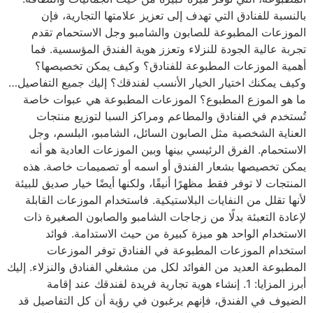
بالنسبة للفنادق التي تهدف إلى تعزيز علامتها التجارية، فإن
الموزعات المطبوعة للصابون والشامبو وجل الاستحمام تقدم
تجربة عالية الجودة للنزلاء وتعزز هوية الفندق المؤسسية. فما
أهمية الموزعات المطبوعة للفنادق؟ وكيف يمكن تخصيصها؟
وكيف يمكنك اختيار الخيار الأنسب لفندقك؟ إليك جميع التفاصيل…
ما هو الموزع المطبوع؟ الموزعات المطبوعة هي عبوات خاصة
تُستخدم في الفنادق والمطاعم ومراكز السبا لتوزيع منتجات
العناية الشخصية مثل الصابون السائل، الشامبو، البلسم، وجل
الاستحمام. الفرق الرئيسي بينها وبين الموزعات العادية هو أنه
يمكن تخصيصها بشعار الفندق أو اسمه أو تصميمات خاصة. هذه
المنتجات لا توفر فقط مظهرًا أنيقًا، ولكنها أيضًا خيار صديق للبيئة
لأنها تقلل من النفايات البلاستيكية. فاستخدام الموزعات القابلة
لإعادة التعبئة بدلًا من زجاجات الشامبو والصابون الصغيرة ذات
الاستخدام الواحد هو ميزة كبيرة من حيث الاستدامة. فوائد
استخدام الموزعات المطبوعة في الفنادق توفر الموزعات
المطبوعة العديد من الفوائد لكل من مشغلي الفنادق والنزلاء. إليك
أبرز المزايا: 1. إنشاء هوية تجارية فريدة لفندقك عند إقامة
الضيوف في الفندق، فإنهم يرغبون في رؤية أن كل التفاصيل قد